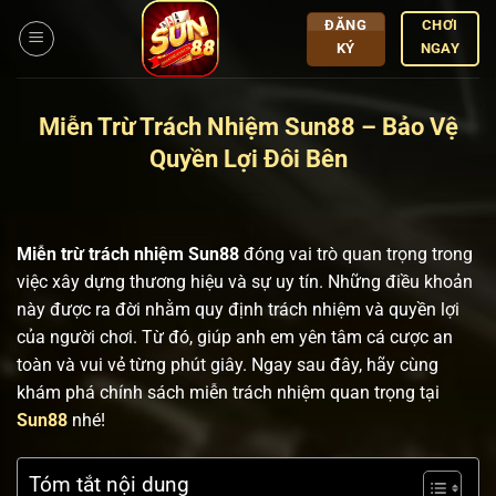
Bỏ
ĐĂNG
CHƠI
qua
KÝ
NGAY
nội
dung
Miễn Trừ Trách Nhiệm Sun88 – Bảo Vệ
Quyền Lợi Đôi Bên
Miễn trừ trách nhiệm
Sun88
đóng vai trò quan trọng trong
việc xây dựng thương hiệu và sự uy tín. Những điều khoản
này được ra đời nhằm quy định trách nhiệm và quyền lợi
của người chơi. Từ đó, giúp anh em yên tâm cá cược an
toàn và vui vẻ từng phút giây. Ngay sau đây, hãy cùng
khám phá chính sách miễn trách nhiệm quan trọng tại
Sun88
nhé!
Tóm tắt nội dung