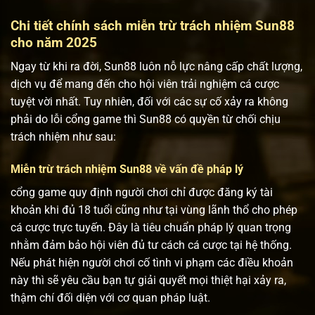
Chi tiết chính sách miễn trừ trách nhiệm Sun88
cho năm 2025
Ngay từ khi ra đời, Sun88 luôn nỗ lực nâng cấp chất lượng,
dịch vụ để mang đến cho hội viên trải nghiệm cá cược
tuyệt vời nhất. Tuy nhiên, đối với các sự cố xảy ra không
phải do lỗi cổng game thì Sun88 có quyền từ chối chịu
trách nhiệm như sau:
Miễn trừ trách nhiệm Sun88 về vấn đề pháp lý
cổng game quy định người chơi chỉ được đăng ký tài
khoản khi đủ 18 tuổi cũng như tại vùng lãnh thổ cho phép
cá cược trực tuyến. Đây là tiêu chuẩn pháp lý quan trọng
nhằm đảm bảo hội viên đủ tư cách cá cược tại hệ thống.
Nếu phát hiện người chơi cố tình vi phạm các điều khoản
này thì sẽ yêu cầu bạn tự giải quyết mọi thiệt hại xảy ra,
thậm chí đối diện với cơ quan pháp luật.