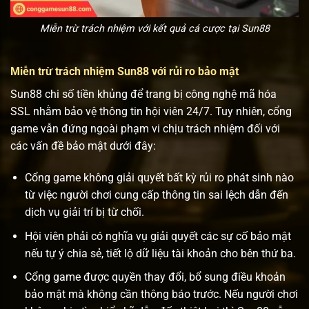
Miễn trừ trách nhiệm với kết quả cá cược tại Sun88
Miễn trừ trách nhiệm Sun88 với rủi ro bảo mật
Sun88 chi số tiền khủng để trang bị công nghệ mã hóa
SSL nhằm bảo vệ thông tin hội viên 24/7. Tuy nhiên, cổng
game vẫn đứng ngoài phạm vi chịu trách nhiệm đối với
các vấn đề bảo mật dưới đây:
Cổng game không giải quyết bất kỳ rủi ro phát sinh nào
từ việc người chơi cung cấp thông tin sai lệch dẫn đến
dịch vụ giải trí bị từ chối.
Hội viên phải có nghĩa vụ giải quyết các sự cố bảo mật
nếu tự ý chia sẻ, tiết lộ dữ liệu tài khoản cho bên thứ ba.
Cổng game được quyền thay đổi, bổ sung điều khoản
bảo mật mà không cần thông báo trước. Nếu người chơi