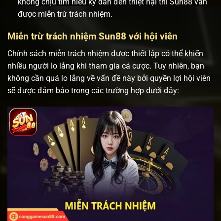
không chịu tìm hiểu kỹ dẫn đến thiệt hại thì Sun88 vẫn
được
miễn trừ trách nhiệm
.
Miễn trừ trách nhiệm Sun88 với hội viên
Chính sách miễn trách nhiệm được thiết lập có thể khiến
nhiều người lo lắng khi tham gia cá cược. Tuy nhiên, bạn
không cần quá lo lắng về vấn đề này bởi quyền lợi hội viên
sẽ được đảm bảo trong các trường hợp dưới đây: