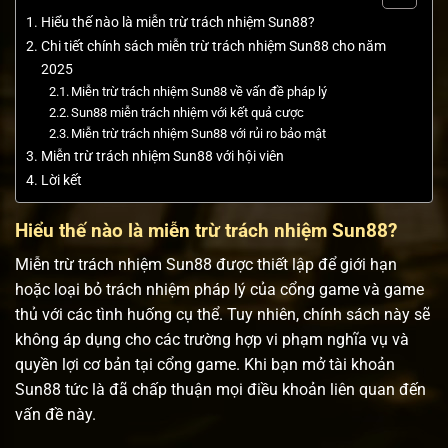
Hiểu thế nào là miễn trừ trách nhiệm Sun88?
Chi tiết chính sách miễn trừ trách nhiệm Sun88 cho năm
2025
Miễn trừ trách nhiệm Sun88 về vấn đề pháp lý
Sun88 miễn trách nhiệm với kết quả cược
Miễn trừ trách nhiệm Sun88 với rủi ro bảo mật
Miễn trừ trách nhiệm Sun88 với hội viên
Lời kết
Hiểu thế nào là miễn trừ trách nhiệm Sun88?
Miễn trừ trách nhiệm
Sun88 được thiết lập để giới hạn
hoặc loại bỏ trách nhiệm pháp lý của cổng game và game
thủ với các tình huống cụ thể. Tuy nhiên, chính sách này sẽ
không áp dụng cho các trường hợp vi phạm nghĩa vụ và
quyền lợi cơ bản tại cổng game. Khi bạn mở tài khoản
Sun88 tức là đã chấp thuận mọi điều khoản liên quan đến
vấn đề này.