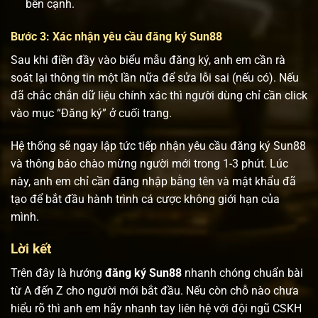
bên cạnh.
Bước 3: Xác nhận yêu cầu đăng ký Sun88
Sau khi điền đầy vào biểu mẫu đăng ký, anh em cần rà
soát lại thông tin một lần nữa để sửa lỗi sai (nếu có). Nếu
đã chắc chắn dữ liệu chính xác thì người dùng chỉ cần click
vào mục “Đăng ký” ở cuối trang.
Hệ thống sẽ ngay lập tức tiếp nhận yêu cầu
đăng ký Sun88
và thông báo chào mừng người mới trong 1-3 phút. Lúc
này, anh em chỉ cần đăng nhập bằng tên và mật khẩu đã
tạo để bắt đầu hành trình cá cược không giới hạn của
mình.
Lời kết
Trên đây là hướng
đăng ký Sun88
nhanh chóng chuẩn bài
từ A đến Z cho người mới bắt đầu. Nếu còn chỗ nào chưa
hiểu rõ thì anh em hãy nhanh tay liên hệ với đội ngũ CSKH