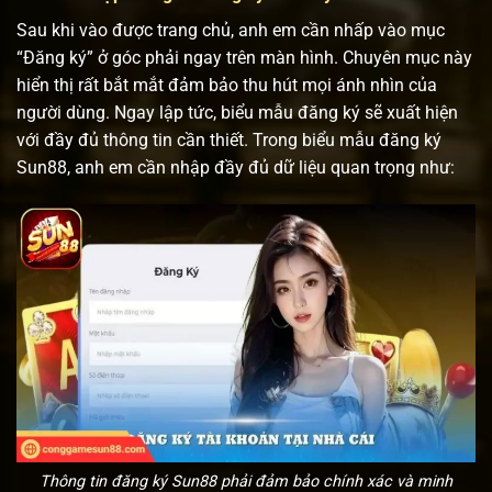
Sau khi vào được trang chủ, anh em cần nhấp vào mục
“Đăng ký” ở góc phải ngay trên màn hình. Chuyên mục này
hiển thị rất bắt mắt đảm bảo thu hút mọi ánh nhìn của
người dùng. Ngay lập tức, biểu mẫu đăng ký sẽ xuất hiện
với đầy đủ thông tin cần thiết.
Trong biểu mẫu
đăng ký
Sun88
, anh em cần nhập đầy đủ dữ liệu quan trọng như:
Thông tin đăng ký Sun88 phải đảm bảo chính xác và minh