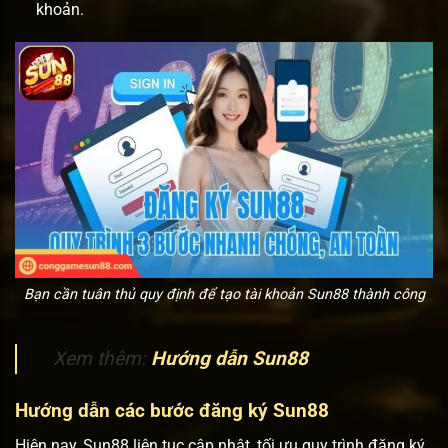
khoản.
Bạn cần tuân thủ quy định để tạo tài khoản Sun88 thành công
Xem thêm:
Hướng dẫn Sun88
Hướng dẫn các bước đăng ký Sun88
Hiện nay, Sun88 liên tục cập nhật, tối ưu quy trình đăng ký