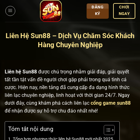
Bỏ
ĐĂNG
CHƠI
qua
KÝ
NGAY
nội
dung
Liên Hệ Sun88 – Dịch Vụ Chăm Sóc Khách
Hàng Chuyên Nghiệp
Liên hệ
Sun88
được chú trọng nhằm giải đáp, giải quyết
tất tần tật vấn đề người chơi gặp phải trong quá tình cá
cược. Hiện nay, nền tảng đã cung cấp đa dạng hình thức
liên lạc chuyên nghiệp, linh hoạt với thời gian 24/7. Ngay
dưới đây, cùng khám phá cách liên lạc
cổng game sun88
để nhận được sự hỗ trợ chu đáo nhất nhé!
Tóm tắt nội dung
Tổng hợp phương thức liên hệ Sun88 mới nhất 2025