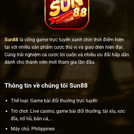
Sun88
là cổng game trực tuyến xanh chín thời điểm hiện
tại với nhiều sản phẩm cược thú vị và giao diện hiện đại.
Cùng trải nghiệm cá cược lôi cuốn và nhiều ưu đãi hấp dẫn
dành cho thành viên mới tham gia lần đầu.
Thông tin về chúng tôi Sun88
Thể loại: Game bài đổi thưởng trực tuyến
Trò chơi: Live casino, game bài đổi thưởng, tài xỉu, xóc
đĩa, nổ hũ, bắn cá,...
Máy chủ: Philippines