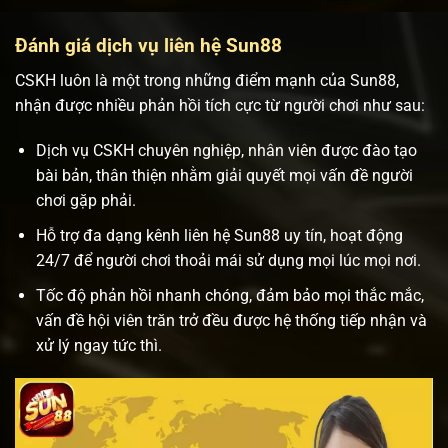
Đánh giá dịch vụ liên hệ Sun88
CSKH luôn là một trong những điểm mạnh của Sun88,
nhận được nhiều phản hồi tích cực từ người chơi như sau:
Dịch vụ CSKH chuyên nghiệp, nhân viên được đào tạo
bài bản, thân thiện nhằm giải quyết mọi vấn đề người
chơi gặp phải.
Hỗ trợ đa dạng kênh
liên hệ
Sun88 uy tín, hoạt động
24/7 để người chơi thoải mái sử dụng mọi lúc mọi nơi.
Tốc độ phản hồi nhanh chóng, đảm bảo mọi thắc mắc,
vấn đề hội viên trăn trở đều được hệ thống tiếp nhận và
xử lý ngay tức thì.